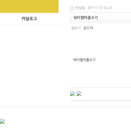
작성일 : 20-11-13 10:21
워터햄머흡수기
카달로그
글쓴이 :
골드텍
워터햄머흡수기