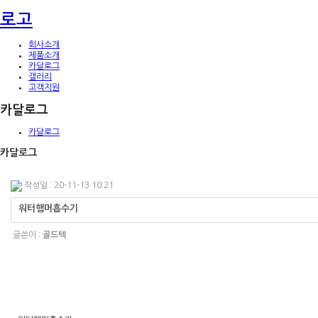
로고
회사소개
제품소개
카달로그
갤러리
고객지원
카달로그
카달로그
카달로그
작성일 : 20-11-13 10:21
워터햄머흡수기
글쓴이 :
골드텍