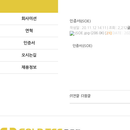
회사미션
인증서(ISOE)
작성일 :
20.11.12 14:11
|
조회 :
2,212
글
연혁
ISOE.jpg (286.0K)
DATE : 202
[21]
인증서
인증서(ISOE)
오시는길
채용정보
이전글
다음글